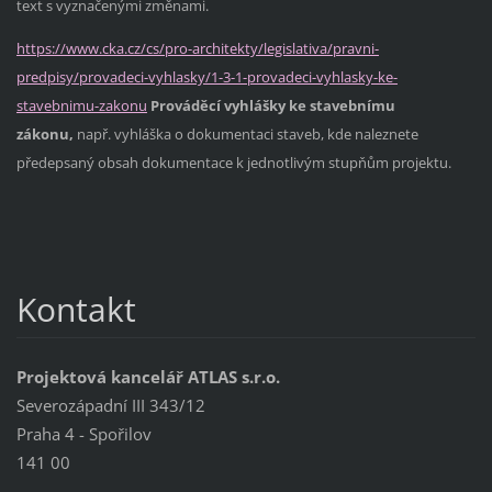
text s vyznačenými změnami.
https://www.cka.cz/cs/pro-architekty/legislativa/pravni-
predpisy/provadeci-vyhlasky/1-3-1-provadeci-vyhlasky-ke-
stavebnimu-zakonu
Prováděcí vyhlášky ke stavebnímu
zákonu,
např. vyhláška o dokumentaci staveb, kde naleznete
předepsaný obsah dokumentace k jednotlivým stupňům projektu.
Kontakt
Projektová kancelář ATLAS s.r.o.
Severozápadní III 343/12
Praha 4 - Spořilov
141 00