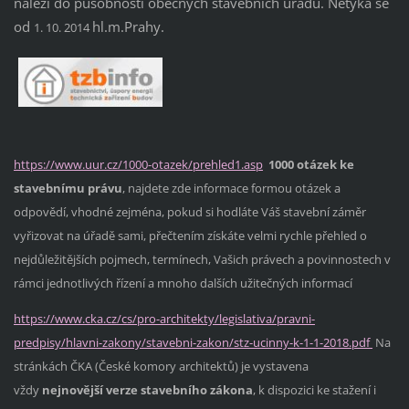
náleží do působnosti obecných stavebních úřadů. Netýká se
od
hl.m.Prahy.
1. 10. 2014
https://www.uur.cz/1000-otazek/prehled1.asp
1000 otázek ke
stavebnímu právu
, najdete zde informace formou otázek a
odpovědí, vhodné zejména, pokud si hodláte Váš stavební záměr
vyřizovat na úřadě sami, přečtením získáte velmi rychle přehled o
nejdůležitějších pojmech, termínech, Vašich právech a povinnostech v
rámci jednotlivých řízení a mnoho dalších užitečných informací
https://www.cka.cz/cs/pro-architekty/legislativa/pravni-
predpisy/hlavni-zakony/stavebni-zakon/stz-ucinny-k-1-1-2018.pdf
Na
stránkách ČKA (České komory architektů) je vystavena
vždy
nejnovější verze stavebního zákona
, k dispozici ke stažení i