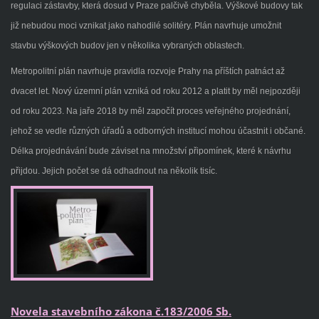
regulaci zástavby, která dosud v Praze palčivě chyběla. Výškové budovy tak
již nebudou moci vznikat jako nahodilé solitéry. Plán navrhuje umožnit
stavbu výškových budov jen v několika vybraných oblastech.
Metropolitní plán navrhuje pravidla rozvoje Prahy na příštích patnáct až
dvacet let. Nový územní plán vzniká od roku 2012 a platit by měl nejpozději
od roku 2023. Na jaře 2018 by měl započít proces veřejného projednání,
jehož se vedle různých úřadů a odborných institucí mohou účastnit i občané.
Délka projednávání bude záviset na množství připomínek, které k návrhu
přijdou. Jejich počet se dá odhadnout na několik tisíc.
Novela stavebního zákona č.183/2006 Sb.