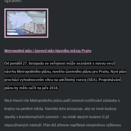
upraven.
Metropolitní plán / územní plán hlavního města Prahy
Od pondělí 27. listopadu se veřejnost může seznámit s novou verzí
návrhu Metropolitního plánu, nového územního plánu pro Prahu. Nyní plán
prochází vyhodnocením vlivu na udržitelný rozvoj (SEA). Projednávání
plánu by mělo začít na jaře 2018.
Mezi hlavní cíle Metropolitního plánu patří zamezit rozšiřování zástavby o
krajiny na periferii města. Namísto toho prosazuje, aby se nové budovy
stavěly v transformačních územích – na místě starých továren či již
nepoužívaných nádraží. Plán též přinese například celoplošnou výškovou