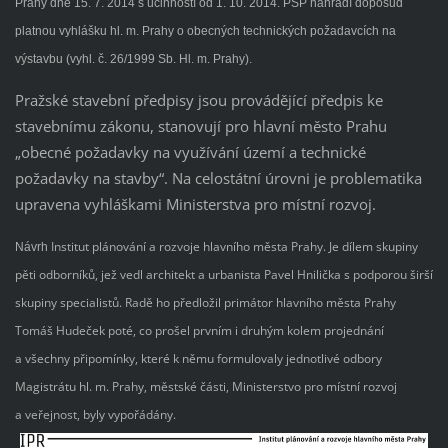
Prahy dne 15. 7. 2014 s účinností od 1. 10. 2014. PSP nahradí doposud
platnou vyhlášku hl. m. Prahy o obecných technických požadavcích na
výstavbu (vyhl. č. 26/1999 Sb. Hl. m. Prahy).
Pražské stavební předpisy jsou provádějící předpis ke
stavebnímu zákonu, stanovují pro hlavní město Prahu
„obecné požadavky na využívání území a technické
požadavky na stavby“. Na celostátní úrovni je problematika
upravena vyhláškami Ministerstva pro místní rozvoj.
Institut plánování a rozvoje hlavního města Prahy. Je dílem skupiny
Návrh
pěti odborníků, jež vedl architekt a urbanista Pavel Hnilička s podporou širší
skupiny specialistů. Radě ho předložil primátor hlavního města Prahy
Tomáš Hudeček poté, co prošel prvním i druhým kolem projednání
a všechny připomínky, které k němu formulovaly jednotlivé odbory
Magistrátu hl. m. Prahy, městské části, Ministerstvo pro místní rozvoj
a veřejnost, byly vypořádány.