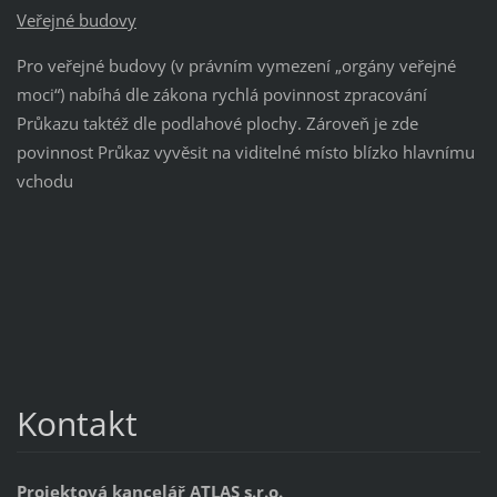
Veřejné budovy
Pro veřejné budovy (v právním vymezení „orgány veřejné
moci“) nabíhá dle zákona rychlá povinnost zpracování
Průkazu taktéž dle podlahové plochy. Zároveň je zde
povinnost Průkaz vyvěsit na viditelné místo blízko hlavnímu
vchodu
Kontakt
Projektová kancelář ATLAS s.r.o.