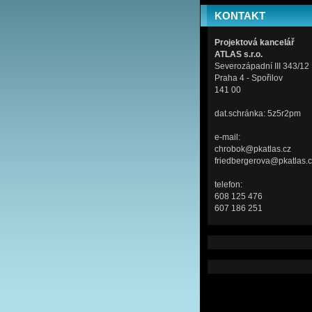
KONTAKT
Projektová kancelář
ATLAS s.r.o.
Severozápadní III 343/12
Praha 4 - Spořilov
141 00
dat.schránka: 5z5r2pm
e-mail:
chrobok@pkatlas.cz
friedbergerova@pkatlas.
telefon:
608 125 476
607 186 251