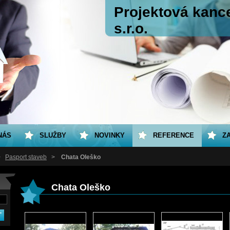
Projektová kance
s.r.o.
NÁS
SLUŽBY
NOVINKY
REFERENCE
Z
>
Pasport staveb
>
Chata Oleško
Chata Oleško