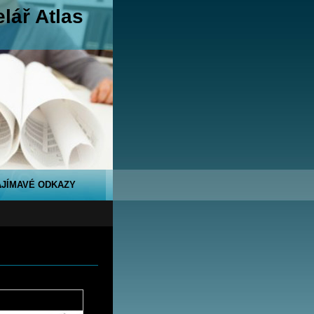
lář Atlas
AJÍMAVÉ ODKAZY