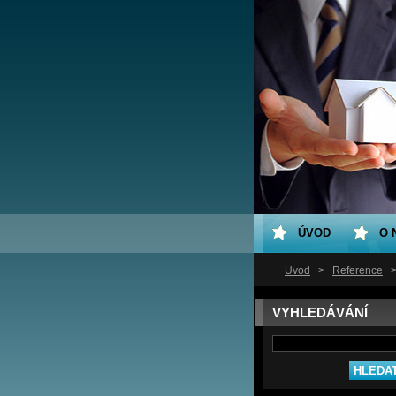
ÚVOD
O 
Úvod
>
Reference
VYHLEDÁVÁNÍ