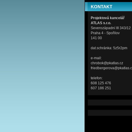
KONTAKT
Projektová kancelář
ATLAS s.r.o.
Severozápadní III 343/12
Praha 4 - Spořilov
141 00
dat.schránka: 5z5r2pm
e-mail:
chrobok@pkatlas.cz
friedbergerova@pkatlas.
telefon:
608 125 476
607 186 251