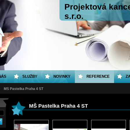
Projektová kance
s.r.o.
NÁS
SLUŽBY
NOVINKY
REFERENCE
Z
>
MŠ Pastelka Praha 4 ST
MŠ Pastelka Praha 4 ST