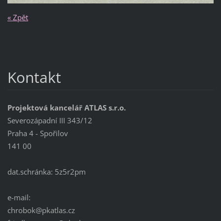
« Zpět
Kontakt
Projektová kancelář ATLAS s.r.o.
Severozápadní III 343/12
Praha 4 - Spořilov
141 00
dat.schránka: 5z5r2pm
e-mail:
chrobok@pkatlas.cz